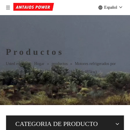
Español
Productos
Usted está aquí:
Hogar
»
productos
»
Motores refrigerados por
agua con tecnología DEUTZ
»
TCD234 (116-485kw)
CATEGORIA DE PRODUCTO