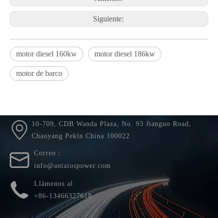
Siguiente:
motor diesel 160kw
motor diesel 186kw
motor de barco
Usted está aquí:
Hogar
»
productos
»
Motores refrigerados por
agua con tecnología DEUTZ
»
TCD234 (116-485kw)
10-709, CDB Wanda Plaza, No. 93 Jianguo Road,
Chaoyang Pekín China 100022
Correo：
info@antaiospower.com
Llámenos al:
+86-13466327618