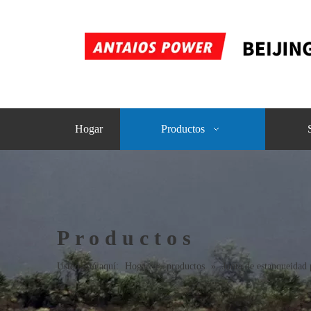
Hogar
Productos
Productos
Usted está aquí:
Hogar
»
productos
»
Junta de estanqueidad