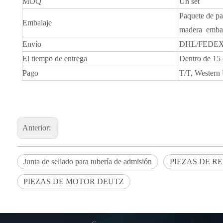
MOQ
Un set
Paquete de pa
Embalaje
madera embal
Envío
DHL/FEDEX
El tiempo de entrega
Dentro de 15 
Pago
T/T, Western
Anterior:
Junta de sellado para tubería de admisión
PIEZAS DE R
PIEZAS DE MOTOR DEUTZ
á aquí:
Hogar
»
productos
»
Junta de estanqueidad para tubo de admisión