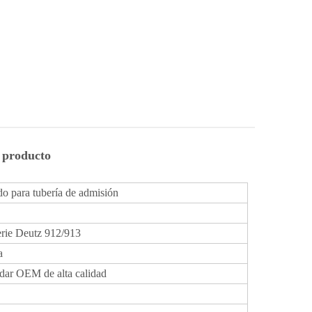
l producto
ado para tubería de admisión
erie Deutz 912/913
a
dar OEM de alta calidad