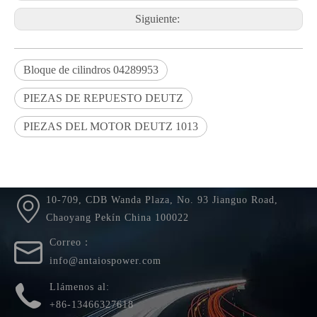
Siguiente:
Bloque de cilindros 04289953
PIEZAS DE REPUESTO DEUTZ
PIEZAS DEL MOTOR DEUTZ 1013
Usted está aquí:
Hogar
»
productos
»
Bloque de cilindros
04289953
10-709, CDB Wanda Plaza, No. 93 Jianguo Road,
Chaoyang Pekín China 100022
Correo：
info@antaiospower.com
Llámenos al:
+86-13466327618