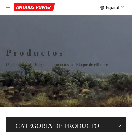
Español
Productos
Usted está aquí:
Hogar
»
productos
»
Bloque de cilindros
04289953
CATEGORIA DE PRODUCTO