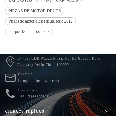
REPUESTOS motor DEUTZ BF4M2012
PIEZAS DE MOTOR DEUTZ
Piezas de motor diésel deutz serie 2012
bloque de cilindros deutz
Usted está aquí:
Hogar
»
productos
»
Bloque de cilindros
04282837
10-709, CDB Wanda Plaza, No. 93 Jianguo Road,
Chaoyang Pekín China 100022
Correo：
info@antaiospower.com
Llámenos al:
+86-13466327618
enlaces rápidos