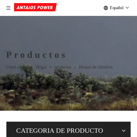
Español
Productos
Usted está aquí:
Hogar
»
productos
»
Bloque de cilindros
04282837
CATEGORIA DE PRODUCTO