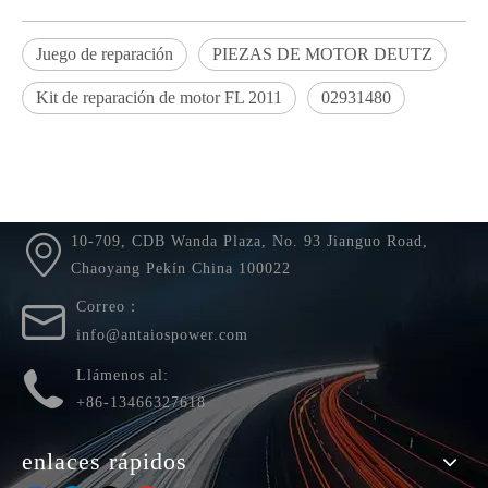
Juego de reparación
PIEZAS DE MOTOR DEUTZ
Kit de reparación de motor FL 2011
02931480
Usted está aquí:
Hogar
»
productos
»
Piezas del motor para
DEUTZ
»
02931480 Kit de reparación 2931480 para motor DEUTZ
FL 2011
10-709, CDB Wanda Plaza, No. 93 Jianguo Road,
Chaoyang Pekín China 100022
Correo：
info@antaiospower.com
Llámenos al:
+86-13466327618
enlaces rápidos