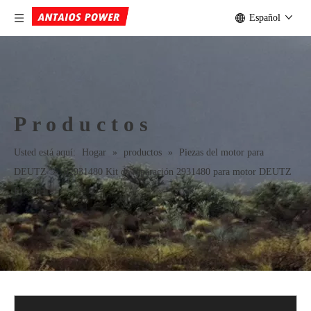
Español
Productos
Usted está aquí:
Hogar
»
productos
»
Piezas del motor para
DEUTZ
»
02931480 Kit de reparación 2931480 para motor DEUTZ
FL 2011